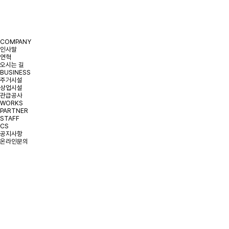
(지사)
- 경기도 용인시 수지구 포은대로59번길 37,
시그니처광교지식산업센터 715호(상현동)
COMPANY
인사말
연혁
오시는 길
BUSINESS
주거시설
상업시설
관급공사
WORKS
PARTNER
STAFF
CS
공지사항
온라인문의