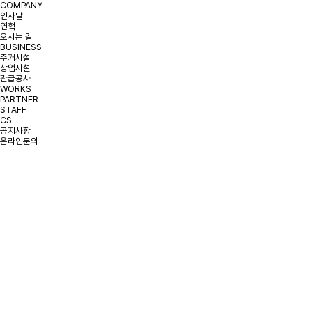
COMPANY
인사말
연혁
오시는 길
BUSINESS
주거시설
상업시설
관급공사
WORKS
PARTNER
STAFF
CS
공지사항
온라인문의
CEO
김기철
TEL
(본사)02-442-0617
(지사)031-213-0617
E-mail
amin005@naver.com
ADD
(본사)
- 서울특별시 강동구 고덕로98길 99, 301호(상일동, 강일노블레스)